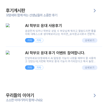
후기게시판
꼬망세와 함께 하는 선생님들의 소중한 후기
AI 학부모 응대 사용후기
궁금한게 있거나 학부모 상담 시 부모님께 뭐라고 말씀드리면 좋을
지에 대해스스로 생각해보려고는 하지만,,유치원교사로서 전문적인
지식은 가지고 있지만 막상 부모님이 이해하시기 쉽게 말로 풀어내
기타
기타
려니 어려울때가...^^(저만 그런거 아니죠 ㅜㅜ)꼬망봇의 장점은 지
상세보기
피티나 제미나이는 몇세이고 여자인지 남자인지 등그래도 좀 기본
정보를 제공하면서 물어봐야할 때가 있어그때마다 정보를 입력하는
것도,또 요즘 부모님들이 ai 활용하는 거를꺼려하시는 분들도 꽤 많
AI 학부모 응대 후기 이벤트 참여합니다.
으셔서 고민이 됐는데ai 학부모 응대를 써볼 수 있어서 좋았어요!앞
으로 쓸 일이 없다면 좋겠지만..ㅎ....(매일 매일이 조용히 지나갔으
안녕하세요!꼬망세에서 AI 알림장 기능이 나왔을 때부터 잘 사용하
면..)그리고 제가 신입 때 이게 있었더라면 ㅜㅜㅜㅜ?응대 팁이 정말
고 있었는데,이번에 학부모 응대 기능이 추가되었다고 해서 놀랐습
좋은거 같아요지금은 그래도 아이들이 잘 이해 되지만초임 때는 정
니다.저는 아직 어린이집 2년차 교사인데, 헤드 교사가 되어 학부모
말 어려워서 항상다른 선생님들께 도움을 요청했었거든요..ㅠ*일지
기타
기타
님 응대에 더 많은 부담을 느끼고 있습니다 ㅠㅠ이번에 제가 원에서
상세보기
쓸 때도 좀 도움이 되는 거 같아요!
겪은 일과 학부모님께 전달드렸던 내용을 함께 보시고,저와 비슷한
입장의 저연차 선생님들께도 작은 도움이 되었으면 좋겠습니다. 이
부분은 제가 꼬망봇에 간단하게 입력한 내용입니다.아이 기저귀 안
에 피처럼 보이는 부분이 있어서 오전 일과 동안 지켜보고,낮잠 이후
에 전화를 드릴 예정이었습니다.이 부분은 제가 입력한 내용에 대해
꼬망봇이 알려준 소통 스크립트입니다.전화로 소통할 예정이었어
서, 대화용을 활용했습니다.늘 전화로 학부모님과 소통할 때는 고민
을 많이 하는데,꼬망봇 덕분에 고민하는 시간을 줄이고 학부모님을
우리들의 이야기
안심시킬 수 있었습니다.이 부분은 꼬망봇이 추가로 알려준 응대 tip
입니다.학부모님께 전화를 드리기 전에, 내용을 숙지하여 좀 더 전문
소소한 이야기까지 함께 나눠요
성 있는 교사가 되어 대화를 나눌 수 있었습니다.꼬망세 AI학부모 응
대 팁을 실제로 사용해 본 후기이며,저는 고연차가 될 때까지도 애용