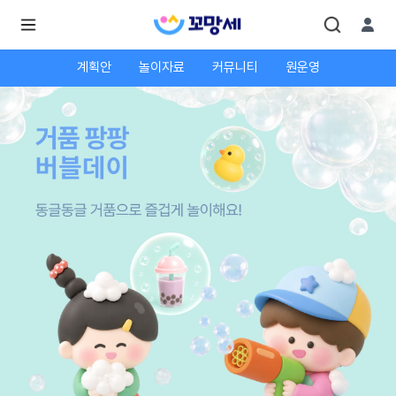
계획안
놀이자료
커뮤니티
원운영
로
로
그
그
인
하
인
시
회
면
원가
더
많
입
은
서
비
스
를
이
용
하
실
수
있
어
요.