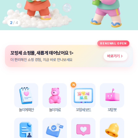
놀
이
계
획
2
/ 4
안
놀이
주제
월간
RENEWAL OPEN
별
계획
✨
꼬망세 쇼핑몰, 새롭게 태어났어요
계획
안
바로가기
안
더 편리해진 쇼핑 경험, 지금 바로 만나보세요
주간
단위
계획
계획
안
안
N
기본
안전
생활
교육
습관
놀이계획안
놀이자료
꼬망세 보드
꼬망봇
놀
이