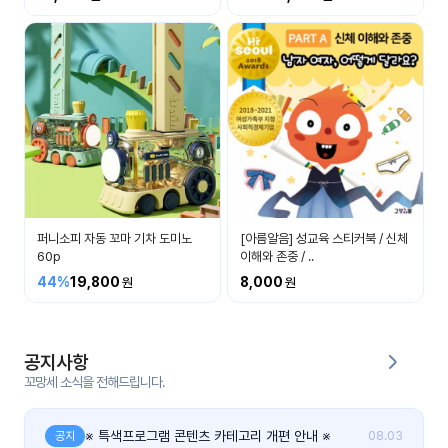
커
뮤
니
티
이벤
공지
트
사항
우리
후기
들의
퍼니소피 자동 꼬마 기차 도미노
[아름알음] 성교육 스티커북 / 신체
게시
이야
60p
이해와 존중 / ..
판
기
44%
19,800
8,000
인스
유튜
타그
브
램
공지사항
꼬망세 소식을 전해드립니다.
블로
그
※ 특색프로그램 콘텐츠 카테고리 개편 안내 ※
공지
08.03