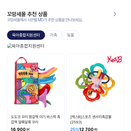
대처
그램
방법
꼬망세몰 추천 상품
꼬망세몰에서 시즌별 MD가 추천 상품을 만나보세요.
평
생
육아종합지원센터
가족
동물
교
육
원
육아종합지원센터
온라
부모교육
줌
인 강
강의
의
무료
강의
수강
및
후기
세미
나
강의
도도코 꼬리 헝겊책 아기 바스락 촉
[캐스B]스포츠 센서리촉감볼
자료
감책 알록달록 꼬리
(2593)
실
16,900
25%
12,700