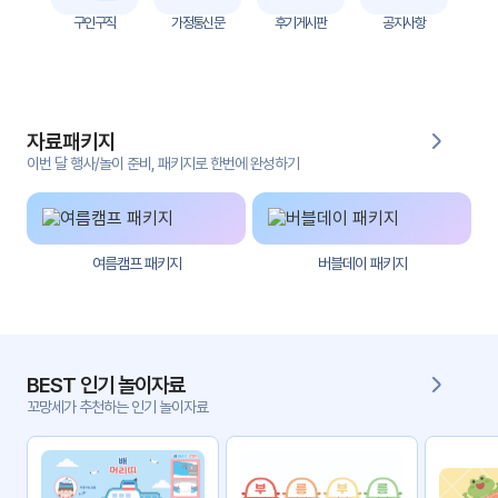
자
구인구직
가정통신문
후기게시판
공지사항
료
전
키오
체
스크
자료패키지
활동
그림
지
이번 달 행사/놀이 준비, 패키지로 한번에 완성하기
환경
PPT
구성
여름캠프 패키지
버블데이 패키지
동영
동요/
상
음원
문서
사진
서식
BEST 인기 놀이자료
꼬망세가 추천하는 인기 놀이자료
크래
놀이패
프트
키지