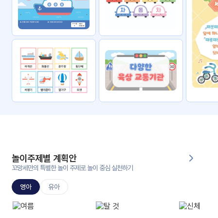
자료
패키
무료
지
꼬망
킨더캔
세 보
버스
드
스마
트프
렌즈
원
운
영
놀이주제별 계획안
가정
꼬망세만의 특별한 놀이 주제로 놀이 중심 실천하기
부모
통신
교육
문
영아
유아
문제
적응
행동
프로