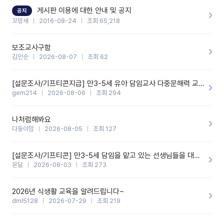
할 것 같습니다. 제 메이트 선생님께도 적극 추천할 예정입니다.좋은
기능을 개발해 주셔서 감사합니다.
게시판 이용에 대한 안내 및 공지
공지
꼬망세
2016-08-24
조회 65,218
보조교사구함
김인순
2026-08-07
조회 62
[설문조사/기프티콘지급] 만3-5세 유아 담임교사 다중문해력 교육 증진을 위한 설문조사
gem214
2026-08-06
조회 294
나처럼해봐요
다둥이맘
2026-08-05
조회 127
[설문조사/기프티콘] 만3-5세 담임을 맡고 있는 선생님들을 대상으로 설문조사를 합니다!
온달
2026-08-03
조회 273
2026년 식생활 교육을 알려드립니다~
dml5128
2026-07-29
조회 219