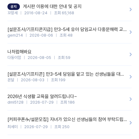
할 것 같습니다. 제 메이트 선생님께도 적극 추천할 예정입니다.좋은
기능을 개발해 주셔서 감사합니다.
게시판 이용에 대한 안내 및 공지
공지
꼬망세
2016-08-24
조회 65,168
[설문조사/기프티콘지급] 만3-5세 유아 담임교사 다중문해력 교육 증진을 위한 설문조사
gem214
2026-08-06
조회 48
나처럼해봐요
다둥이맘
2026-08-05
조회 59
[설문조사/기프티콘] 만3-5세 담임을 맡고 있는 선생님들을 대상으로 설문조사를 합니다!
온달
2026-08-03
조회 199
2026년 식생활 교육을 알려드립니다~
dml5128
2026-07-29
조회 186
[커피쿠폰☕️/설문모집] 자녀가 있으신 선생님들의 참여 부탁드립니다!!
최세미
2026-07-29
조회 250