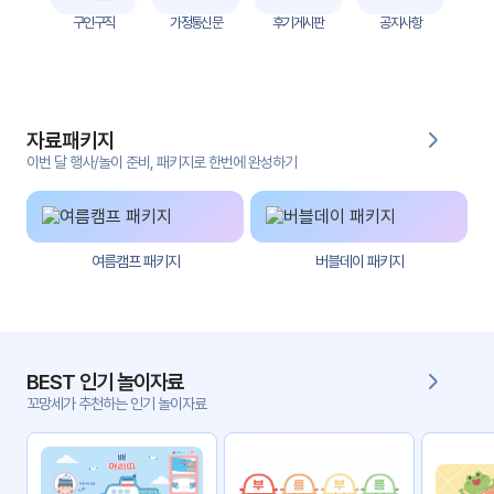
자
구인구직
가정통신문
후기게시판
공지사항
료
전
키오
체
스크
자료패키지
활동
그림
지
이번 달 행사/놀이 준비, 패키지로 한번에 완성하기
환경
PPT
구성
여름캠프 패키지
버블데이 패키지
동영
동요/
상
음원
문서
사진
서식
BEST 인기 놀이자료
꼬망세가 추천하는 인기 놀이자료
크래
놀이패
프트
키지