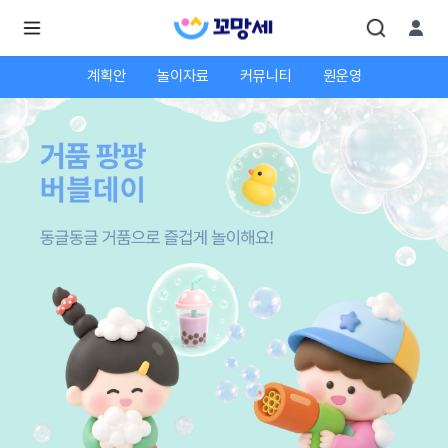
계획안
놀이자료
커뮤니티
원운영
로
로
그
그
인
하
인
시
회
면
원가
더
많
입
은
서
비
스
를
이
용
하
실
수
있
어
요.