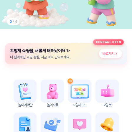
놀
이
계
획
2
/ 4
안
놀이
주제
월간
RENEWAL OPEN
별
계획
✨
꼬망세 쇼핑몰, 새롭게 태어났어요
계획
안
바로가기
안
더 편리해진 쇼핑 경험, 지금 바로 만나보세요
주간
단위
계획
계획
안
안
N
기본
안전
생활
교육
습관
놀이계획안
놀이자료
꼬망세 보드
꼬망봇
놀
이