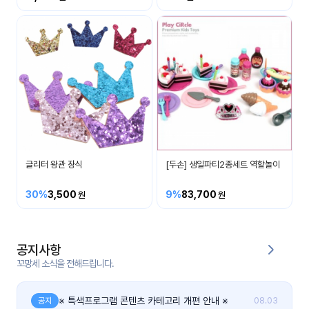
커
뮤
니
티
이벤
공지
트
사항
우리
후기
들의
글리터 왕관 장식
[두손] 생일파티2종세트 역할놀이
게시
이야
판
기
30%
3,500
9%
83,700
인스
유튜
타그
브
램
공지사항
꼬망세 소식을 전해드립니다.
블로
그
※ 특색프로그램 콘텐츠 카테고리 개편 안내 ※
공지
08.03