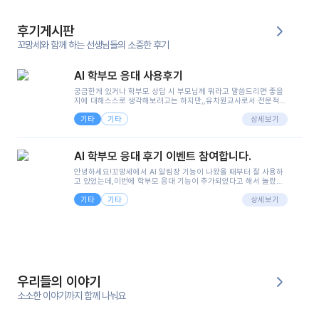
후기게시판
꼬망세와 함께 하는 선생님들의 소중한 후기
AI 학부모 응대 사용후기
궁금한게 있거나 학부모 상담 시 부모님께 뭐라고 말씀드리면 좋을
지에 대해스스로 생각해보려고는 하지만,,유치원교사로서 전문적인
지식은 가지고 있지만 막상 부모님이 이해하시기 쉽게 말로 풀어내
기타
기타
려니 어려울때가...^^(저만 그런거 아니죠 ㅜㅜ)꼬망봇의 장점은 지
상세보기
피티나 제미나이는 몇세이고 여자인지 남자인지 등그래도 좀 기본
정보를 제공하면서 물어봐야할 때가 있어그때마다 정보를 입력하는
것도,또 요즘 부모님들이 ai 활용하는 거를꺼려하시는 분들도 꽤 많
AI 학부모 응대 후기 이벤트 참여합니다.
으셔서 고민이 됐는데ai 학부모 응대를 써볼 수 있어서 좋았어요!앞
으로 쓸 일이 없다면 좋겠지만..ㅎ....(매일 매일이 조용히 지나갔으
안녕하세요!꼬망세에서 AI 알림장 기능이 나왔을 때부터 잘 사용하
면..)그리고 제가 신입 때 이게 있었더라면 ㅜㅜㅜㅜ?응대 팁이 정말
고 있었는데,이번에 학부모 응대 기능이 추가되었다고 해서 놀랐습
좋은거 같아요지금은 그래도 아이들이 잘 이해 되지만초임 때는 정
니다.저는 아직 어린이집 2년차 교사인데, 헤드 교사가 되어 학부모
말 어려워서 항상다른 선생님들께 도움을 요청했었거든요..ㅠ*일지
기타
기타
님 응대에 더 많은 부담을 느끼고 있습니다 ㅠㅠ이번에 제가 원에서
상세보기
쓸 때도 좀 도움이 되는 거 같아요!
겪은 일과 학부모님께 전달드렸던 내용을 함께 보시고,저와 비슷한
입장의 저연차 선생님들께도 작은 도움이 되었으면 좋겠습니다. 이
부분은 제가 꼬망봇에 간단하게 입력한 내용입니다.아이 기저귀 안
에 피처럼 보이는 부분이 있어서 오전 일과 동안 지켜보고,낮잠 이후
에 전화를 드릴 예정이었습니다.이 부분은 제가 입력한 내용에 대해
꼬망봇이 알려준 소통 스크립트입니다.전화로 소통할 예정이었어
서, 대화용을 활용했습니다.늘 전화로 학부모님과 소통할 때는 고민
을 많이 하는데,꼬망봇 덕분에 고민하는 시간을 줄이고 학부모님을
우리들의 이야기
안심시킬 수 있었습니다.이 부분은 꼬망봇이 추가로 알려준 응대 tip
입니다.학부모님께 전화를 드리기 전에, 내용을 숙지하여 좀 더 전문
소소한 이야기까지 함께 나눠요
성 있는 교사가 되어 대화를 나눌 수 있었습니다.꼬망세 AI학부모 응
대 팁을 실제로 사용해 본 후기이며,저는 고연차가 될 때까지도 애용