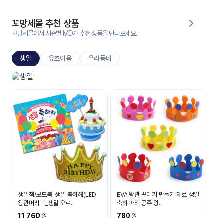
대처
그램
방법
꼬망세몰 추천 상품
꼬망세몰에서 시즌별 MD가 추천 상품을 만나보세요.
평
생
생일
유초이음
우리동네
교
육
원
생일놀이
온라
생일 축하해요
줌
인 강
강의
의
무료
강의
수강
및
후기
세미
나
강의
생일책/보드북_생일 축하해(LED
EVA 왕관 꾸미기 만들기 재료 생일
자료
왕관머리띠_생일 오르..
축하 파티 공주 왕..
실
11,760
780