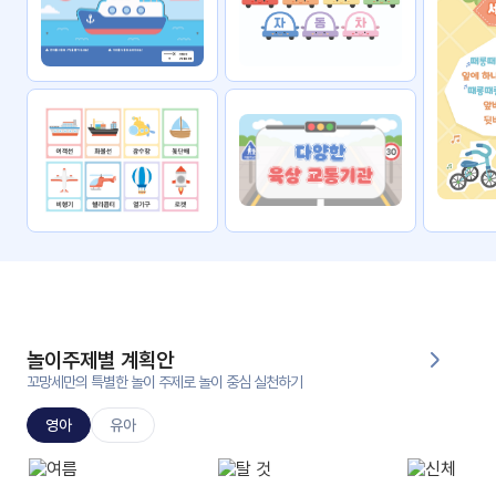
자료
패키
무료
지
꼬망
킨더캔
세 보
버스
드
스마
트프
렌즈
원
운
영
놀이주제별 계획안
가정
꼬망세만의 특별한 놀이 주제로 놀이 중심 실천하기
부모
통신
교육
문
영아
유아
문제
적응
행동
프로