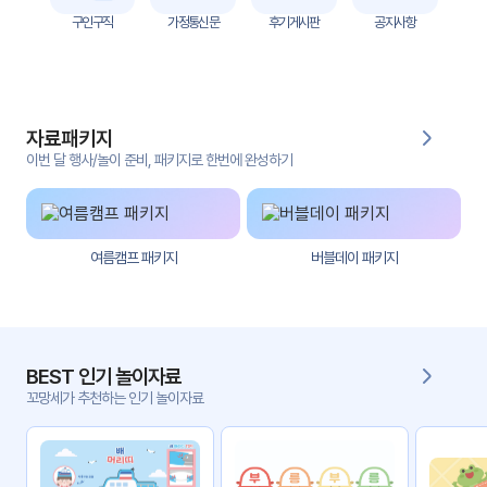
자
구인구직
가정통신문
후기게시판
공지사항
료
전
키오
체
스크
자료패키지
활동
그림
지
이번 달 행사/놀이 준비, 패키지로 한번에 완성하기
환경
PPT
구성
여름캠프 패키지
버블데이 패키지
동영
동요/
상
음원
문서
사진
서식
BEST 인기 놀이자료
꼬망세가 추천하는 인기 놀이자료
크래
놀이패
프트
키지