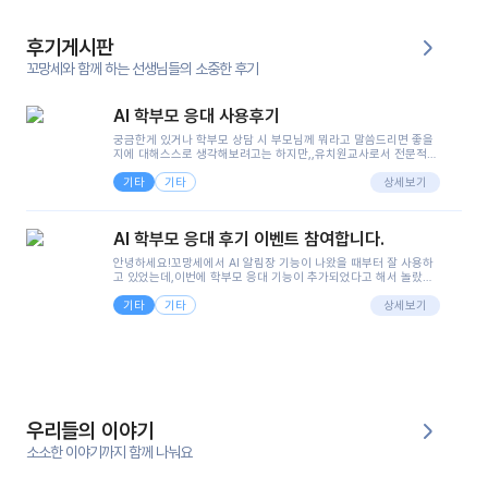
후기게시판
꼬망세와 함께 하는 선생님들의 소중한 후기
AI 학부모 응대 사용후기
궁금한게 있거나 학부모 상담 시 부모님께 뭐라고 말씀드리면 좋을
지에 대해스스로 생각해보려고는 하지만,,유치원교사로서 전문적인
지식은 가지고 있지만 막상 부모님이 이해하시기 쉽게 말로 풀어내
기타
기타
려니 어려울때가...^^(저만 그런거 아니죠 ㅜㅜ)꼬망봇의 장점은 지
상세보기
피티나 제미나이는 몇세이고 여자인지 남자인지 등그래도 좀 기본
정보를 제공하면서 물어봐야할 때가 있어그때마다 정보를 입력하는
것도,또 요즘 부모님들이 ai 활용하는 거를꺼려하시는 분들도 꽤 많
AI 학부모 응대 후기 이벤트 참여합니다.
으셔서 고민이 됐는데ai 학부모 응대를 써볼 수 있어서 좋았어요!앞
으로 쓸 일이 없다면 좋겠지만..ㅎ....(매일 매일이 조용히 지나갔으
안녕하세요!꼬망세에서 AI 알림장 기능이 나왔을 때부터 잘 사용하
면..)그리고 제가 신입 때 이게 있었더라면 ㅜㅜㅜㅜ?응대 팁이 정말
고 있었는데,이번에 학부모 응대 기능이 추가되었다고 해서 놀랐습
좋은거 같아요지금은 그래도 아이들이 잘 이해 되지만초임 때는 정
니다.저는 아직 어린이집 2년차 교사인데, 헤드 교사가 되어 학부모
말 어려워서 항상다른 선생님들께 도움을 요청했었거든요..ㅠ*일지
기타
기타
님 응대에 더 많은 부담을 느끼고 있습니다 ㅠㅠ이번에 제가 원에서
상세보기
쓸 때도 좀 도움이 되는 거 같아요!
겪은 일과 학부모님께 전달드렸던 내용을 함께 보시고,저와 비슷한
입장의 저연차 선생님들께도 작은 도움이 되었으면 좋겠습니다. 이
부분은 제가 꼬망봇에 간단하게 입력한 내용입니다.아이 기저귀 안
에 피처럼 보이는 부분이 있어서 오전 일과 동안 지켜보고,낮잠 이후
에 전화를 드릴 예정이었습니다.이 부분은 제가 입력한 내용에 대해
꼬망봇이 알려준 소통 스크립트입니다.전화로 소통할 예정이었어
서, 대화용을 활용했습니다.늘 전화로 학부모님과 소통할 때는 고민
을 많이 하는데,꼬망봇 덕분에 고민하는 시간을 줄이고 학부모님을
우리들의 이야기
안심시킬 수 있었습니다.이 부분은 꼬망봇이 추가로 알려준 응대 tip
입니다.학부모님께 전화를 드리기 전에, 내용을 숙지하여 좀 더 전문
소소한 이야기까지 함께 나눠요
성 있는 교사가 되어 대화를 나눌 수 있었습니다.꼬망세 AI학부모 응
대 팁을 실제로 사용해 본 후기이며,저는 고연차가 될 때까지도 애용