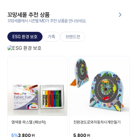
대처
그램
방법
꼬망세몰 추천 상품
꼬망세몰에서 시즌별 MD가 추천 상품을 만나보세요.
평
생
ESG 환경 보호
가족
브랜드전
교
육
원
ESG 환경 보호
온라
소중한 환경을 보호해요
줌
인 강
강의
의
무료
강의
수강
및
후기
세미
나
강의
염색용 파스텔 (패브릭)
친환경도로와자동차시계만들기
자료
실
5%
3,800
5,800