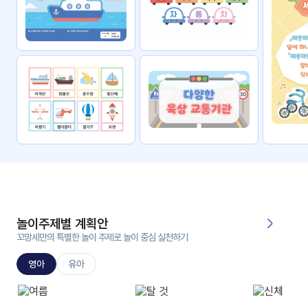
자료
패키
무료
지
꼬망
킨더캔
세 보
버스
드
스마
트프
렌즈
원
운
영
놀이주제별 계획안
가정
꼬망세만의 특별한 놀이 주제로 놀이 중심 실천하기
부모
통신
교육
문
영아
유아
문제
적응
행동
프로