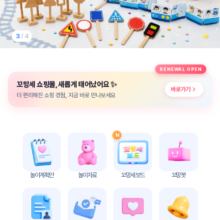
놀
이
계
획
3
/ 4
안
놀이
주제
월간
RENEWAL OPEN
별
계획
✨
꼬망세 쇼핑몰, 새롭게 태어났어요
계획
안
바로가기
안
더 편리해진 쇼핑 경험, 지금 바로 만나보세요
주간
단위
계획
계획
안
안
N
기본
안전
생활
교육
습관
놀이계획안
놀이자료
꼬망세 보드
꼬망봇
놀
이