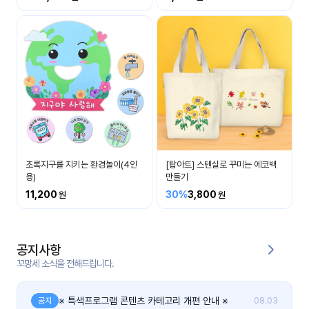
커
뮤
니
티
이벤
공지
트
사항
우리
후기
들의
초록지구를 지키는 환경놀이(4인
[탑아트] 스텐실로 꾸미는 에코백
게시
이야
용)
만들기
판
기
11,200
30%
3,800
인스
유튜
타그
브
램
공지사항
꼬망세 소식을 전해드립니다.
블로
그
※ 특색프로그램 콘텐츠 카테고리 개편 안내 ※
공지
08.03