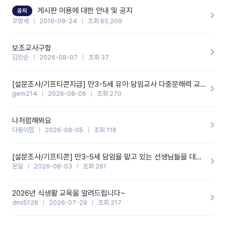
할 것 같습니다. 제 메이트 선생님께도 적극 추천할 예정입니다.좋은
기능을 개발해 주셔서 감사합니다.
게시판 이용에 대한 안내 및 공지
공지
꼬망세
2016-08-24
조회 65,209
보조교사구함
김인순
2026-08-07
조회 37
[설문조사/기프티콘지급] 만3-5세 유아 담임교사 다중문해력 교육 증진을 위한 설문조사
gem214
2026-08-06
조회 270
나처럼해봐요
다둥이맘
2026-08-05
조회 116
[설문조사/기프티콘] 만3-5세 담임을 맡고 있는 선생님들을 대상으로 설문조사를 합니다!
온달
2026-08-03
조회 261
2026년 식생활 교육을 알려드립니다~
dml5128
2026-07-29
조회 217