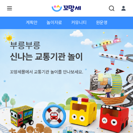
계획안
놀이자료
커뮤니티
원운영
로
로
그
그
인
하
인
시
회
면
원가
더
많
입
은
서
비
스
를
이
용
하
실
수
있
어
요.