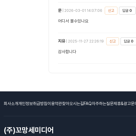
문
신고
답글
0
| 2026-03-01 14:07:06
어디서 볼수있나요
지유
신고
답글
0
| 2025-11-27 22:26:19
감사합니다
회사소개
개인정보취급방침
이용약관
찾아오시는길
FAQ자주하는질문
제휴&광고문
(주)꼬망세미디어