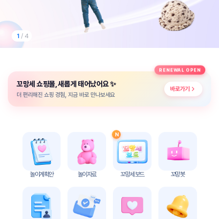
놀
이
계
획
1
/ 4
안
놀이
주제
월간
RENEWAL OPEN
별
계획
✨
꼬망세 쇼핑몰, 새롭게 태어났어요
계획
안
바로가기
안
더 편리해진 쇼핑 경험, 지금 바로 만나보세요
주간
단위
계획
계획
안
안
N
기본
안전
생활
교육
습관
놀이계획안
놀이자료
꼬망세 보드
꼬망봇
놀
이