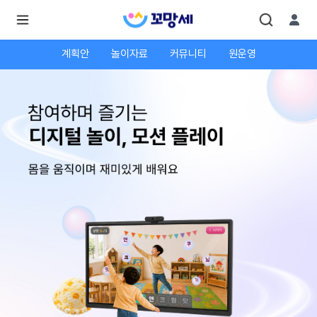
계획안
놀이자료
커뮤니티
원운영
로
로
그
그
인
하
인
시
회
면
원가
더
많
입
은
서
비
스
를
이
용
하
실
수
있
어
요.