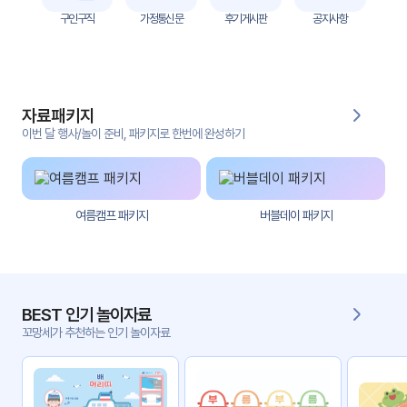
자
구인구직
가정통신문
후기게시판
공지사항
료
전
키오
체
스크
자료패키지
활동
그림
지
이번 달 행사/놀이 준비, 패키지로 한번에 완성하기
환경
PPT
구성
여름캠프 패키지
버블데이 패키지
동영
동요/
상
음원
문서
사진
서식
BEST 인기 놀이자료
꼬망세가 추천하는 인기 놀이자료
크래
놀이패
프트
키지