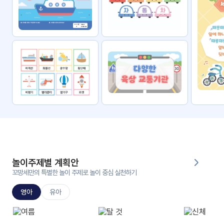
자료
패키
무료
지
꼬망
킨더캔
세 보
버스
드
스마
트프
렌즈
원
운
영
놀이주제별 계획안
가정
꼬망세만의 특별한 놀이 주제로 놀이 중심 실천하기
부모
통신
교육
문
영아
유아
문제
적응
행동
프로