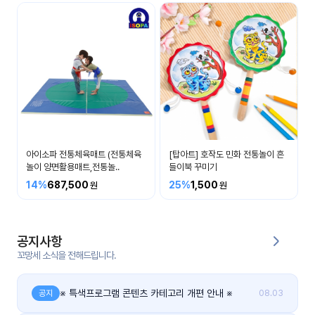
커
뮤
니
티
이벤
공지
트
사항
아이소파 전통체육매트 (전통체육
[탑아트] 호작도 민화 전통놀이 흔
우리
후기
들의
놀이 양면활용매트,전통놀..
들이북 꾸미기
게시
이야
판
14%
687,500
25%
1,500
기
인스
유튜
타그
공지사항
브
램
꼬망세 소식을 전해드립니다.
블로
그
※ 특색프로그램 콘텐츠 카테고리 개편 안내 ※
공지
08.03