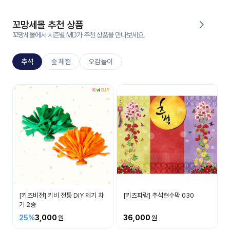
대처
그램
방법
꼬망세몰 추천 상품
꼬망세몰에서 시즌별 MD가 추천 상품을 만나보세요.
평
생
추석
숲 체험
오감놀이
교
육
원
추석
온라
추석명절에 대해 알아봐요
줌
인 강
강의
의
무료
강의
수강
및
후기
세미
나
[키즈비전] 키비 전통 DIY 제기 차
[키즈파람] 추석현수막 030
강의
기 2종
자료
25%
3,000
36,000
실