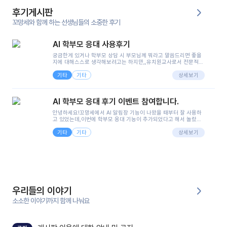
후기게시판
꼬망세와 함께 하는 선생님들의 소중한 후기
AI 학부모 응대 사용후기
궁금한게 있거나 학부모 상담 시 부모님께 뭐라고 말씀드리면 좋을
지에 대해스스로 생각해보려고는 하지만,,유치원교사로서 전문적인
지식은 가지고 있지만 막상 부모님이 이해하시기 쉽게 말로 풀어내
기타
기타
려니 어려울때가...^^(저만 그런거 아니죠 ㅜㅜ)꼬망봇의 장점은 지
상세보기
피티나 제미나이는 몇세이고 여자인지 남자인지 등그래도 좀 기본
정보를 제공하면서 물어봐야할 때가 있어그때마다 정보를 입력하는
것도,또 요즘 부모님들이 ai 활용하는 거를꺼려하시는 분들도 꽤 많
AI 학부모 응대 후기 이벤트 참여합니다.
으셔서 고민이 됐는데ai 학부모 응대를 써볼 수 있어서 좋았어요!앞
으로 쓸 일이 없다면 좋겠지만..ㅎ....(매일 매일이 조용히 지나갔으
안녕하세요!꼬망세에서 AI 알림장 기능이 나왔을 때부터 잘 사용하
면..)그리고 제가 신입 때 이게 있었더라면 ㅜㅜㅜㅜ?응대 팁이 정말
고 있었는데,이번에 학부모 응대 기능이 추가되었다고 해서 놀랐습
좋은거 같아요지금은 그래도 아이들이 잘 이해 되지만초임 때는 정
니다.저는 아직 어린이집 2년차 교사인데, 헤드 교사가 되어 학부모
말 어려워서 항상다른 선생님들께 도움을 요청했었거든요..ㅠ*일지
기타
기타
님 응대에 더 많은 부담을 느끼고 있습니다 ㅠㅠ이번에 제가 원에서
상세보기
쓸 때도 좀 도움이 되는 거 같아요!
겪은 일과 학부모님께 전달드렸던 내용을 함께 보시고,저와 비슷한
입장의 저연차 선생님들께도 작은 도움이 되었으면 좋겠습니다. 이
부분은 제가 꼬망봇에 간단하게 입력한 내용입니다.아이 기저귀 안
에 피처럼 보이는 부분이 있어서 오전 일과 동안 지켜보고,낮잠 이후
에 전화를 드릴 예정이었습니다.이 부분은 제가 입력한 내용에 대해
꼬망봇이 알려준 소통 스크립트입니다.전화로 소통할 예정이었어
서, 대화용을 활용했습니다.늘 전화로 학부모님과 소통할 때는 고민
을 많이 하는데,꼬망봇 덕분에 고민하는 시간을 줄이고 학부모님을
우리들의 이야기
안심시킬 수 있었습니다.이 부분은 꼬망봇이 추가로 알려준 응대 tip
입니다.학부모님께 전화를 드리기 전에, 내용을 숙지하여 좀 더 전문
소소한 이야기까지 함께 나눠요
성 있는 교사가 되어 대화를 나눌 수 있었습니다.꼬망세 AI학부모 응
대 팁을 실제로 사용해 본 후기이며,저는 고연차가 될 때까지도 애용
할 것 같습니다. 제 메이트 선생님께도 적극 추천할 예정입니다.좋은
기능을 개발해 주셔서 감사합니다.