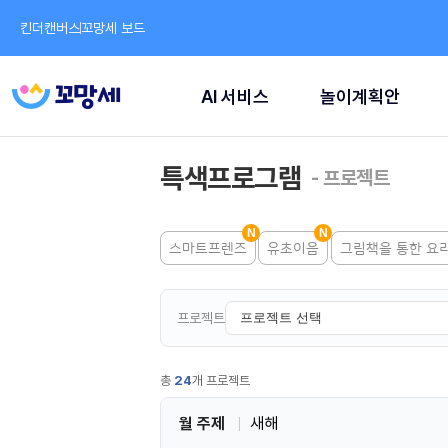
킨더캔버스
꼬망세 보드
AI 서비스
놀이계획안
특색프로그램
- 프로젝트
스마트프렌즈
유초이음
그림책을 통한 요
프로젝트
총
24
개 프로젝트
월 주제
새해