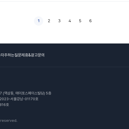
1
2
3
4
5
6
Q자주하는질문
제휴&광고문의
27 (역삼동, 에이포스페이스빌딩) 5층
제2023-서울강남-01170호
816호
reserved.