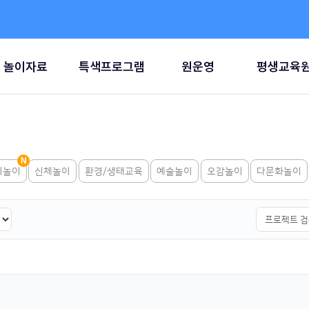
놀이자료
특색프로그램
원운영
평생교육
리놀이
신체놀이
환경/생태교육
예술놀이
오감놀이
다문화놀이