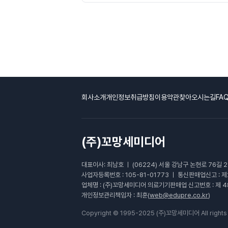
회사소개
개인정보취급방침
이용약관
찾아오시는길
FA
(주)꼬망세미디어
대표이사: 최남호 ㅣ (06224) 서울 강남구 논현로 76길 
사업자등록번호 : 105-81-01773 ㅣ 통신판매업신고 : 
업체명 : (주)꼬망세미디어 의료기기판매업 신고번호 : 제 4
개인정보관리책임자 : 최훈(
web@edupre.co.kr
)
Copyright © 1995-2025 (주)꼬망세미디어 All rights 