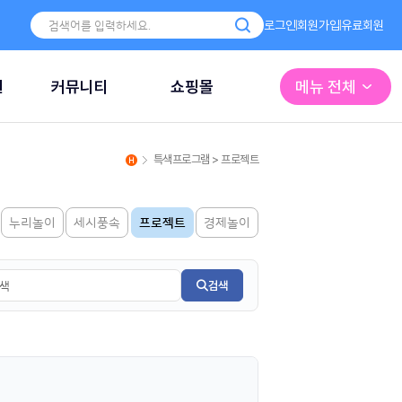
로그인
회원가입
유료회원
원
커뮤니티
쇼핑몰
메뉴 전체
특색프로그램 > 프로젝트
누리놀이
세시풍속
프로젝트
경제놀이
검색