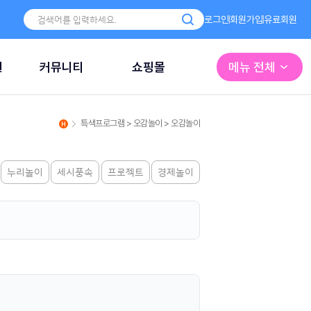
로그인
회원가입
유료회원
원
커뮤니티
쇼핑몰
메뉴 전체
특색프로그램 > 오감놀이 > 오감놀이
누리놀이
세시풍속
프로젝트
경제놀이