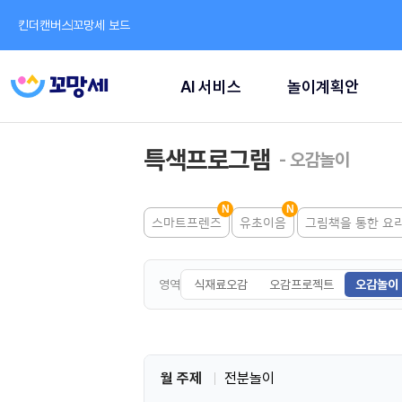
킨더캔버스
꼬망세 보드
AI 서비스
놀이계획안
특색프로그램
- 오감놀이
스마트프렌즈
유초이음
그림책을 통한 요
영역
식재료오감
오감프로젝트
오감놀이
월 주제
전분놀이