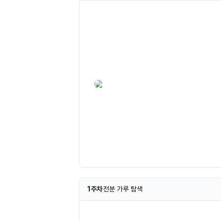
1주차
전분 가루 탐색