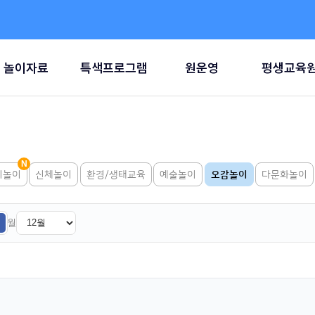
놀이자료
특색프로그램
원운영
평생교육
리놀이
신체놀이
환경/생태교육
예술놀이
오감놀이
다문화놀이
월