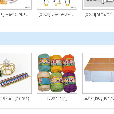
[활동지] 루돌프는 어떤 선물을 싣고 갈까요?
[활동지] 뒤뚱뒤뚱 펭귄 친구들
이재단모루(혼합/9줄)
1500 털실(대)
도화지(130g)16절*5