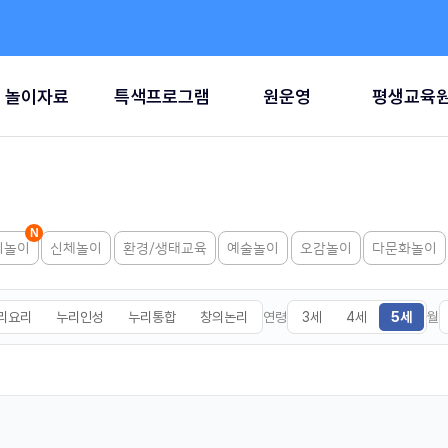
놀이자료
특색프로그램
원운영
평생교육
리놀이
신체놀이
환경/생태교육
예술놀이
오감놀이
다문화놀이
연령
월
리요리
누리인성
누리통합
창의논리
3세
4세
5세