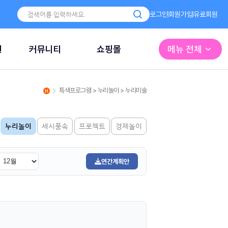
로그인
회원가입
유료회원
원
커뮤니티
쇼핑몰
메뉴 전체
특색프로그램 > 누리놀이 > 누리미술
누리놀이
세시풍속
프로젝트
경제놀이
연간계획안