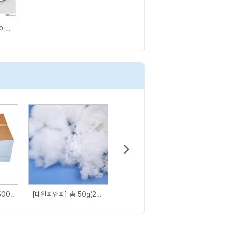
[활동지] 알록달록한 이글루라면?
00..
[대원피앤피] 솜 50g(2종..
흑도화지(16절)*500매