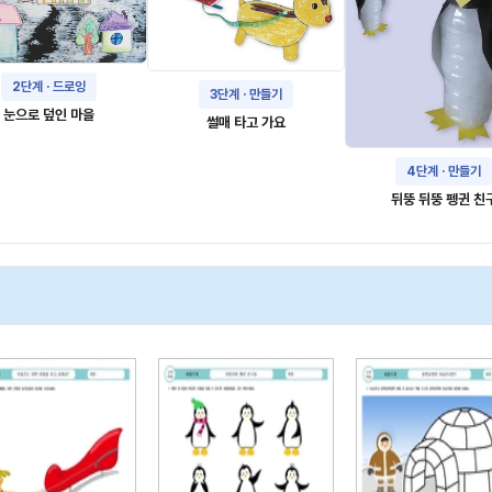
2단계 · 드로잉
3단계 · 만들기
눈으로 덮인 마을
썰매 타고 가요
4단계 · 만들기
뒤뚱 뒤뚱 펭귄 친