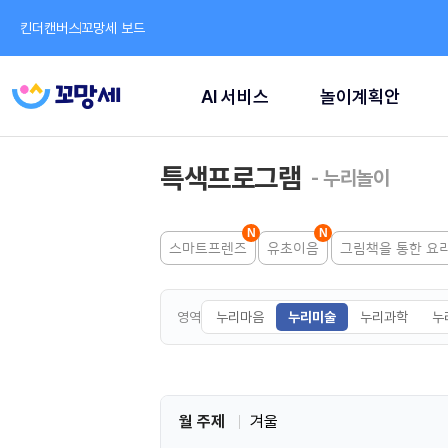
킨더캔버스
꼬망세 보드
AI 서비스
놀이계획안
특색프로그램
- 누리놀이
스마트프렌즈
유초이음
그림책을 통한 요
영역
누리마음
누리미술
누리과학
누
월 주제
겨울