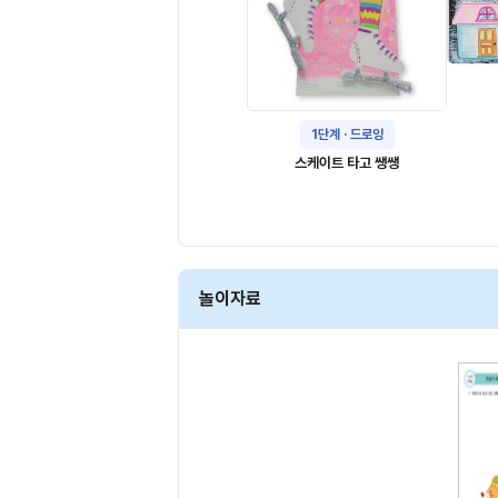
1단계 · 드로잉
스케이트 타고 쌩쌩
놀이자료