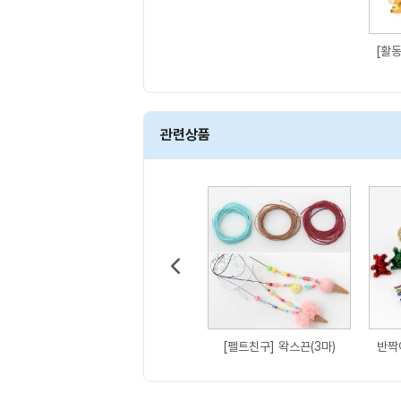
관련상품
[펠트친구] 왁스끈(3마)
반짝