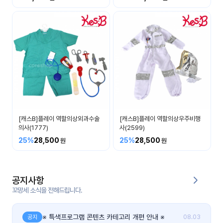
커
뮤
니
티
이벤
공지
트
사항
우리
후기
들의
[캐스B]플레이 역할의상외과수술
[캐스B]플레이 역할의상우주비행
게시
이야
의사(1777)
사(2599)
판
기
25%
28,500
25%
28,500
인스
유튜
타그
브
램
공지사항
꼬망세 소식을 전해드립니다.
블로
그
※ 특색프로그램 콘텐츠 카테고리 개편 안내 ※
공지
08.03