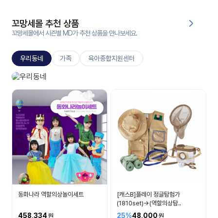
대처
그램
방법
꼬망세몰 추천 상품
꼬망세몰에서 시즌별 MD가 추천 상품을 만나보세요.
평
생
우리동네
가족
육아종합지원센터
교
육
원
우리 동네 놀이
온라
무엇이 있을까요?
줌
인 강
강의
의
무료
강의
수강
및
후기
세미
나
강의
동화나라 역할의상놀이세트
[캐스B]플레이 정글탐험가
자료
(1810set)→(역할의상탐..
실
458,334
25%
48,000