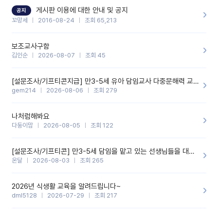
할 것 같습니다. 제 메이트 선생님께도 적극 추천할 예정입니다.좋은
기능을 개발해 주셔서 감사합니다.
게시판 이용에 대한 안내 및 공지
공지
꼬망세
2016-08-24
조회 65,213
보조교사구함
김인순
2026-08-07
조회 45
[설문조사/기프티콘지급] 만3-5세 유아 담임교사 다중문해력 교육 증진을 위한 설문조사
gem214
2026-08-06
조회 279
나처럼해봐요
다둥이맘
2026-08-05
조회 122
[설문조사/기프티콘] 만3-5세 담임을 맡고 있는 선생님들을 대상으로 설문조사를 합니다!
온달
2026-08-03
조회 265
2026년 식생활 교육을 알려드립니다~
dml5128
2026-07-29
조회 217