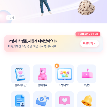
놀
이
계
획
1
/ 4
안
놀이
주제
월간
RENEWAL OPEN
별
계획
✨
꼬망세 쇼핑몰, 새롭게 태어났어요
계획
안
바로가기
안
더 편리해진 쇼핑 경험, 지금 바로 만나보세요
주간
단위
계획
계획
안
안
N
기본
안전
생활
교육
습관
놀이계획안
놀이자료
꼬망세 보드
꼬망봇
놀
이