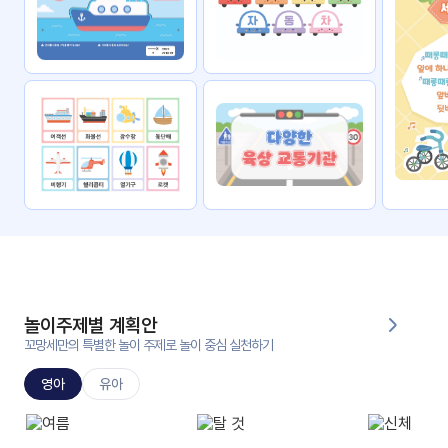
자료
패키
무료
지
꼬망
킨더캔
세 보
버스
드
스마
트프
렌즈
원
운
영
놀이주제별 계획안
가정
꼬망세만의 특별한 놀이 주제로 놀이 중심 실천하기
부모
통신
교육
문
영아
유아
문제
적응
행동
프로