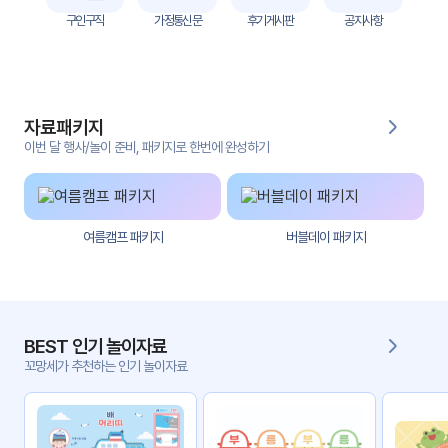
자
구인구직
가정통신문
후기게시판
공지사항
료
전
키오
체
스크
자료패키지
활동
그림
지
이번 달 행사/놀이 준비, 패키지로 한번에 완성하기
환경
PPT
구성
여름캠프 패키지
버블데이 패키지
동영
동요/
상
음원
문서
사진
서식
BEST 인기 놀이자료
꼬망세가 추천하는 인기 놀이자료
크래
놀이패
프트
키지