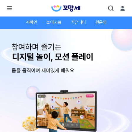
계획안
놀이자료
커뮤니티
원운영
로
로
그
그
인
하
인
시
회
면
원가
더
많
입
은
서
비
스
를
이
용
하
실
수
있
어
요.