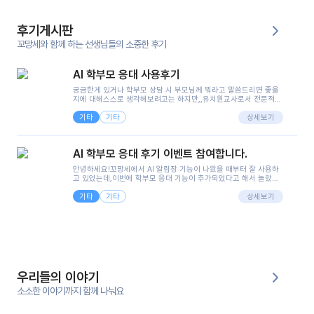
후기게시판
꼬망세와 함께 하는 선생님들의 소중한 후기
AI 학부모 응대 사용후기
궁금한게 있거나 학부모 상담 시 부모님께 뭐라고 말씀드리면 좋을
지에 대해스스로 생각해보려고는 하지만,,유치원교사로서 전문적인
지식은 가지고 있지만 막상 부모님이 이해하시기 쉽게 말로 풀어내
기타
기타
려니 어려울때가...^^(저만 그런거 아니죠 ㅜㅜ)꼬망봇의 장점은 지
상세보기
피티나 제미나이는 몇세이고 여자인지 남자인지 등그래도 좀 기본
정보를 제공하면서 물어봐야할 때가 있어그때마다 정보를 입력하는
것도,또 요즘 부모님들이 ai 활용하는 거를꺼려하시는 분들도 꽤 많
AI 학부모 응대 후기 이벤트 참여합니다.
으셔서 고민이 됐는데ai 학부모 응대를 써볼 수 있어서 좋았어요!앞
으로 쓸 일이 없다면 좋겠지만..ㅎ....(매일 매일이 조용히 지나갔으
안녕하세요!꼬망세에서 AI 알림장 기능이 나왔을 때부터 잘 사용하
면..)그리고 제가 신입 때 이게 있었더라면 ㅜㅜㅜㅜ?응대 팁이 정말
고 있었는데,이번에 학부모 응대 기능이 추가되었다고 해서 놀랐습
좋은거 같아요지금은 그래도 아이들이 잘 이해 되지만초임 때는 정
니다.저는 아직 어린이집 2년차 교사인데, 헤드 교사가 되어 학부모
말 어려워서 항상다른 선생님들께 도움을 요청했었거든요..ㅠ*일지
기타
기타
님 응대에 더 많은 부담을 느끼고 있습니다 ㅠㅠ이번에 제가 원에서
상세보기
쓸 때도 좀 도움이 되는 거 같아요!
겪은 일과 학부모님께 전달드렸던 내용을 함께 보시고,저와 비슷한
입장의 저연차 선생님들께도 작은 도움이 되었으면 좋겠습니다. 이
부분은 제가 꼬망봇에 간단하게 입력한 내용입니다.아이 기저귀 안
에 피처럼 보이는 부분이 있어서 오전 일과 동안 지켜보고,낮잠 이후
에 전화를 드릴 예정이었습니다.이 부분은 제가 입력한 내용에 대해
꼬망봇이 알려준 소통 스크립트입니다.전화로 소통할 예정이었어
서, 대화용을 활용했습니다.늘 전화로 학부모님과 소통할 때는 고민
을 많이 하는데,꼬망봇 덕분에 고민하는 시간을 줄이고 학부모님을
우리들의 이야기
안심시킬 수 있었습니다.이 부분은 꼬망봇이 추가로 알려준 응대 tip
입니다.학부모님께 전화를 드리기 전에, 내용을 숙지하여 좀 더 전문
소소한 이야기까지 함께 나눠요
성 있는 교사가 되어 대화를 나눌 수 있었습니다.꼬망세 AI학부모 응
대 팁을 실제로 사용해 본 후기이며,저는 고연차가 될 때까지도 애용