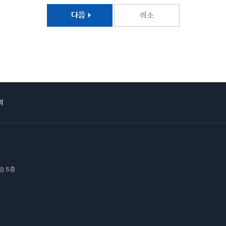
의
) 5층