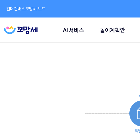
킨더캔버스
꼬망세 보드
AI 서비스
놀이계획안