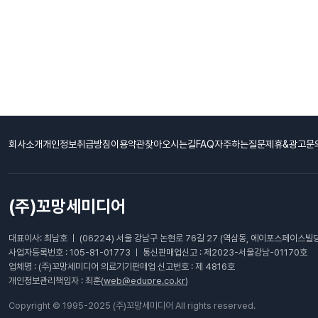
회사소개
개인정보취급방침
이용약관
찾아오시는길
FAQ자주하는질문
제휴&광고문
(주)꼬망세미디어
대표이사: 최남호 ㅣ (06224) 서울 강남구 논현로 76길 27 (역삼동, 에이포스페이스빌딩
사업자등록번호 : 105-81-01773 ㅣ 통신판매업신고 : 제2023-서울강남-01170호
업체명 : (주)꼬망세미디어 의료기기판매업 신고번호 : 제 4816호
개인정보관리책임자 : 최훈(
web@edupre.co.kr
)
Copyright © 1995-2025 (주)꼬망세미디어 All rights reserved.