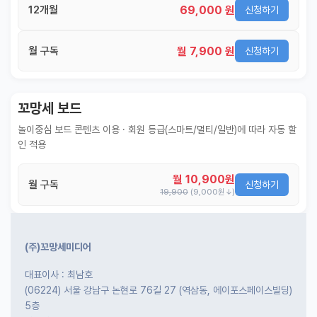
놀
69,000 원
12개월
신청하기
이
계
획
월 7,900 원
월 구독
신청하기
안
놀이
주제
월간
꼬망세 보드
별
계획
계획
안
놀이중심 보드 콘텐츠 이용 · 회원 등급(스마트/멀티/일반)에 따라 자동 할
안
인 적용
주간
단위
계획
계획
월 10,900원
월 구독
신청하기
안
안
19,900
(9,000원↓)
기본
안전
생활
교육
습관
(주)꼬망세미디어
대표이사 : 최남호
(06224) 서울 강남구 논현로 76길 27 (역삼동, 에이포스페이스빌딩)
놀
5층
이