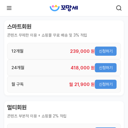
스마트회원
콘텐츠 무제한 이용 + 쇼핑몰 무료 배송 및 3% 적립
로
로
그
그
인
하
인
239,000 원
12개월
신청하기
시
회
면
원가
더
많
입
418,000 원
24개월
신청하기
은
서
비
스
월 21,900 원
월 구독
신청하기
를
이
용
하
실
수
멀티회원
있
어
콘텐츠 부분적 이용 + 쇼핑몰 2% 적립
요.