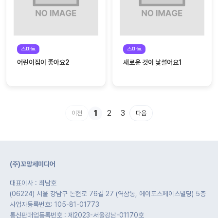
스마트
스마트
어린이집이 좋아요2
새로운 것이 낯설어요1
1
2
3
이전
다음
(주)꼬망세미디어
대표이사 : 최남호
(06224) 서울 강남구 논현로 76길 27 (역삼동, 에이포스페이스빌딩) 5층
사업자등록번호: 105-81-01773
통신판매업등록번호 : 제2023-서울강남-01170호