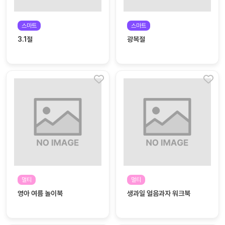
자료
패키
무료
지
스마트
스마트
3.1절
광복절
꼬망
킨더캔
세 보
버스
드
스마
트프
렌즈
원
운
영
가정
부모
통신
멀티
멀티
교육
문
영아 여름 놀이북
생과일 얼음과자 워크북
문제
적응
행동
프로