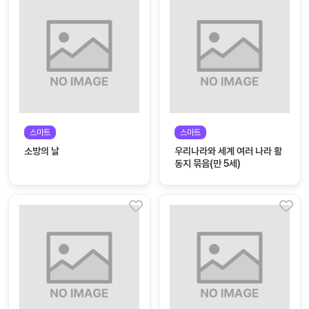
자
료
전
키오
체
스크
활동
그림
지
환경
스마트
스마트
PPT
구성
소방의 날
우리나라와 세계 여러 나라 활
동지 묶음(만 5세)
동영
동요/
상
음원
문서
사진
서식
크래
놀이패
프트
키지