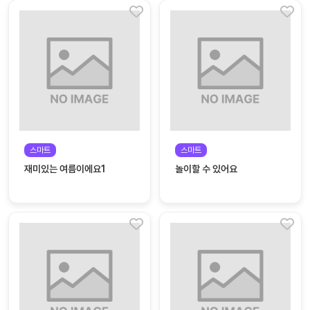
대처
그램
방법
평
생
교
육
원
온라
줌
인 강
스마트
스마트
강의
의
재미있는 여름이에요1
놀이할 수 있어요
무료
강의
수강
및
후기
세미
나
강의
자료
실