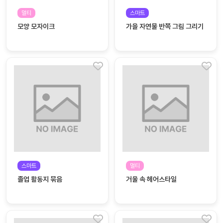
놀
이
멀티
스마트
계
모양 모자이크
가을 자연물 반쪽 그림 그리기
획
안
놀이
주제
월간
별
계획
계획
안
안
주간
단위
계획
계획
안
안
기본
안전
생활
스마트
멀티
교육
습관
졸업 활동지 묶음
거울 속 헤어스타일
놀
이