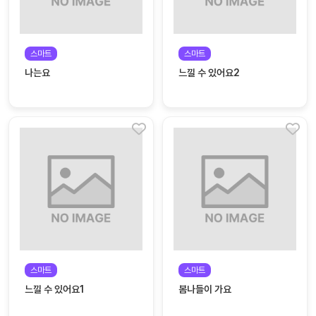
커
뮤
스마트
스마트
니
티
나는요
느낄 수 있어요2
이벤
공지
트
사항
우리
후기
들의
게시
이야
판
기
인스
유튜
타그
브
램
스마트
스마트
블로
느낄 수 있어요1
봄나들이 가요
그