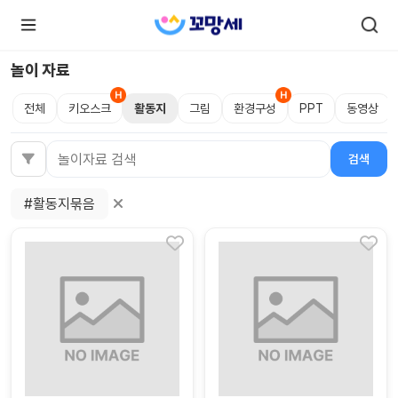
놀이 자료
전체
키오스크
활동지
그림
환경구성
PPT
동영상
로
로
그
그
인
하
인
검색
검색어
시
회
면
원가
더
#활동지묶음
많
입
은
서
비
스
를
이
용
하
실
수
있
어
요.